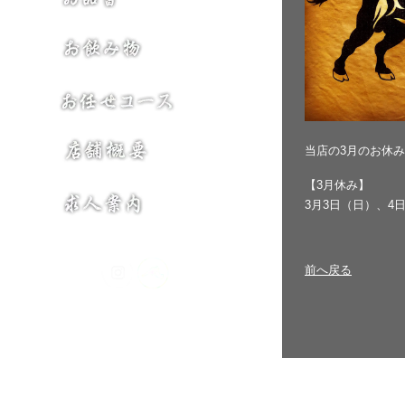
当店の3月のお休
【3月休み】
3月3日（日）、4
前へ戻る